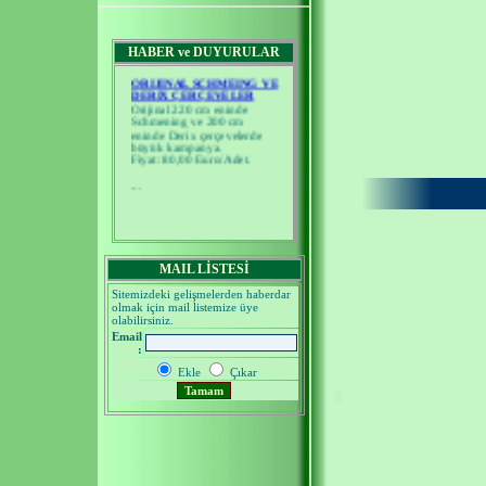
HABER ve DUYURULAR
ORIJINAL SCHMEING VE
DERIX ÇERÇEVELER
Orijinal 220 cm eninde
Schmening ve 200 cm
eninde Derix çerçevelerde
büyük kampanya.
Fiyat: 80,00 Euro/Adet.
...
MAIL LİSTESİ
Sitemizdeki gelişmelerden haberdar
olmak için mail listemize üye
olabilirsiniz.
Email
:
Ekle
Çıkar