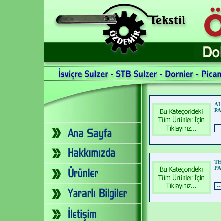
A
PA
TH
PA