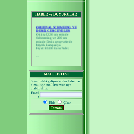
HABER ve DUYURULAR
ORIJINAL SCHMEING VE
DERIX ÇERÇEVELER
Orijinal 220 cm eninde
Schmening ve 200 cm
eninde Derix çerçevelerde
büyük kampanya.
Fiyat: 80,00 Euro/Adet.
...
MAIL LİSTESİ
Sitemizdeki gelişmelerden haberdar
olmak için mail listemize üye
olabilirsiniz.
Email
:
Ekle
Çıkar