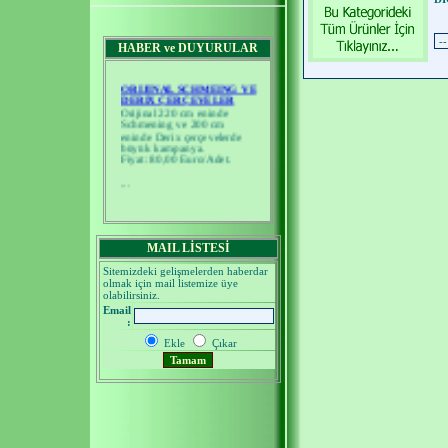
HABER ve DUYURULAR
ORIJINAL SCHMEING VE
DERIX ÇERÇEVELER
Orijinal 220 cm eninde
Schmening ve 200 cm
eninde Derix çerçevelerde
büyük kampanya.
Fiyat: 80,00 Euro/Adet.
...
MAIL LİSTESİ
Sitemizdeki gelişmelerden haberdar
olmak için mail listemize üye
olabilirsiniz.
Email
:
Ekle
Çıkar