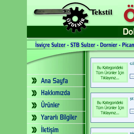
Gİ
ŞE
Dİ