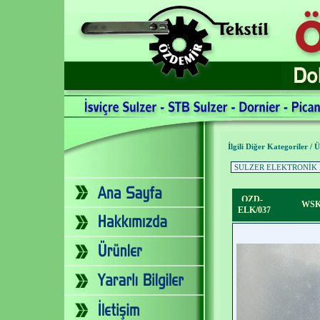
İlgili Diğer Kategoriler / 
OZD-
WSK 
ELK/037