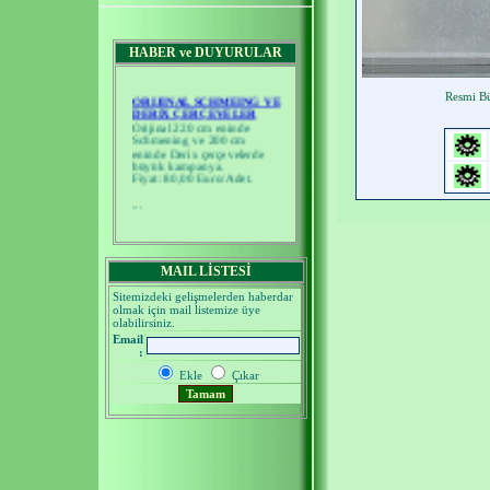
HABER ve DUYURULAR
ORIJINAL SCHMEING VE
Resmi Bü
DERIX ÇERÇEVELER
Orijinal 220 cm eninde
Schmening ve 200 cm
eninde Derix çerçevelerde
büyük kampanya.
Fiyat: 80,00 Euro/Adet.
...
MAIL LİSTESİ
Sitemizdeki gelişmelerden haberdar
olmak için mail listemize üye
olabilirsiniz.
Email
:
Ekle
Çıkar